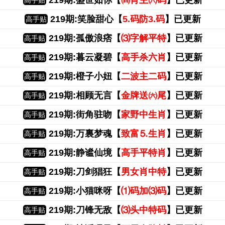
219期:盛世如你【
㈣肖主㈧码
】已更新
高手贴
219期:笑脸甜心【
5.码防3.码
】已更新
高手贴
219期:孤傲浪痞【
⑶字解平特
】已更新
高手贴
219期:暮云凝碧【
高手杀六肖
】已更新
高手贴
219期:橙子小妞【
二波主二码
】已更新
高手贴
219期:相顾无言【
金牌送㈥尾
】已更新
高手贴
219期:街角驻吻【
家野中生肖
】已更新
高手贴
219期:万裏梦魂【
致富⒌生肖
】已更新
高手贴
219期:静谧仙境【
高手平特肖
】已更新
高手贴
219期:刀剑猖狂【
男女肖中特
】已更新
高手贴
219期:小猫咪呀【
⑴码加⑶码
】已更新
高手贴
219期:刀锋无敌【
⑶头中特码
】已更新
高手贴