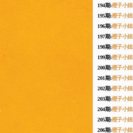
194期:
橙子小妞
195期:
橙子小妞
196期:
橙子小妞
197期:
橙子小妞
198期:
橙子小妞
199期:
橙子小妞
200期:
橙子小妞
201期:
橙子小妞
202期:
橙子小妞
203期:
橙子小妞
204期:
橙子小妞
205期:
橙子小妞
206期:
橙子小妞