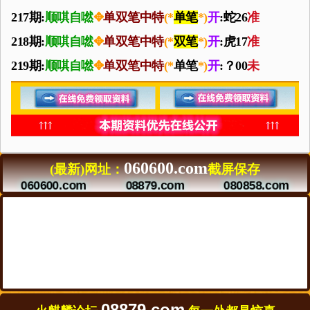
217期:
顺唭自嘫
✥
单双笔中特
(*
单笔
*)
开
:蛇26
准
218期:
顺唭自嘫
✥
单双笔中特
(*
双笔
*)
开
:虎17
准
219期:
顺唭自嘫
✥
单双笔中特
(*
单笔
*)
开
:？00
未
0606
00
.com
(最新)网址：
截屏保存
060600.com
08879.com
080858.com
08879.com