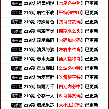
219期:祈雪相悦【
㈡尾必中奖
】已更新
高手贴
219期:痞性不改【
平特⑶中⑴
】已更新
高手贴
219期:特殊角色【
⑶肖防⑵码
】已更新
高手贴
219期:雪若有灵【
期期杀⒉头
】已更新
高手贴
219期:疏星稀雨【
㈠码加㈠码
】已更新
高手贴
219期:清风与酒【
左右中生肖
】已更新
高手贴
219期:春水无题【
仙人指特肖
】已更新
高手贴
219期:星辰耀眼【
⒉波必中特
】已更新
高手贴
219期:为爱而醉【
吃货解平特
】已更新
高手贴
219期:烟雨万千【
四期内必中
】已更新
高手贴
219期:心存一人【
⒌肖博⑸码
】已更新
高手贴
219期:糖果果冻【
大小主⑴码
】已更新
高手贴