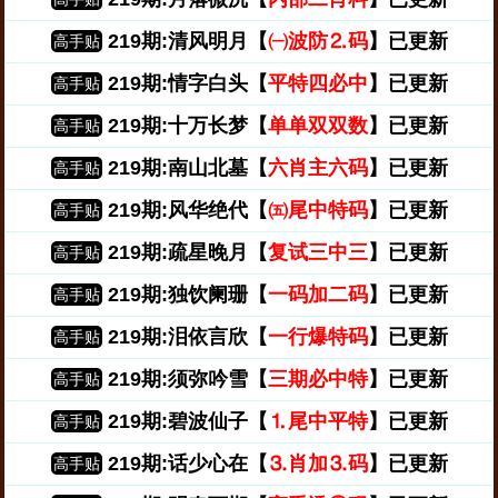
219期:清风明月【
㈠波防⒉码
】已更新
高手贴
219期:情字白头【
平特四必中
】已更新
高手贴
219期:十万长梦【
单单双双数
】已更新
高手贴
219期:南山北墓【
六肖主六码
】已更新
高手贴
219期:风华绝代【
㈤尾中特码
】已更新
高手贴
219期:疏星晚月【
复试三中三
】已更新
高手贴
219期:独饮阑珊【
一码加二码
】已更新
高手贴
219期:泪依言欣【
一行爆特码
】已更新
高手贴
219期:‌须弥吟雪【
三期必中特
】已更新
高手贴
219期:碧波仙子【
⒈尾中平特
】已更新
高手贴
219期:话少心在【
⒊肖加⒊码
】已更新
高手贴