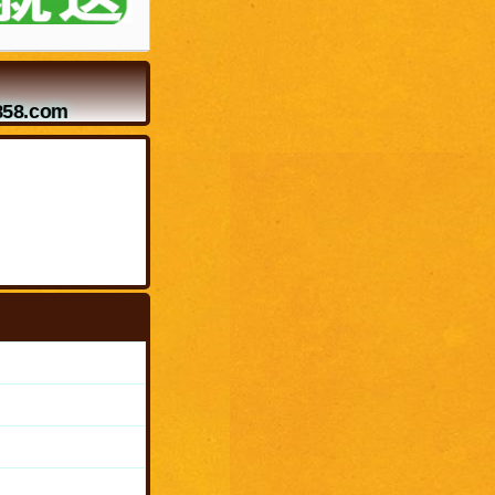
858.com