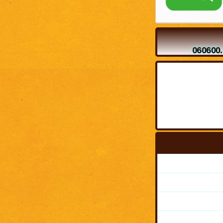
060600