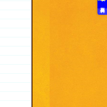
期资料
关闭