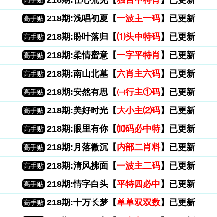
218期:任心荒芜【
独合中特肖
】已更新
高手贴
218期:浅唱初夏【
一波主一码
】已更新
高手贴
218期:盼叶落归【
⑴头中特码
】已更新
高手贴
218期:柔情蜜意【
一字平特肖
】已更新
高手贴
218期:南山北墓【
六肖主六码
】已更新
高手贴
218期:安然有思【
㈠行主①码
】已更新
高手贴
218期:美好时光【
大小主⑵码
】已更新
高手贴
218期:眼里有你【
⑽码必中特
】已更新
高手贴
218期:月落微沉【
内部二肖料
】已更新
高手贴
218期:清风拂面【
一波主二码
】已更新
高手贴
218期:情字白头【
平特四必中
】已更新
高手贴
218期:十万长梦【
单单双双数
】已更新
高手贴