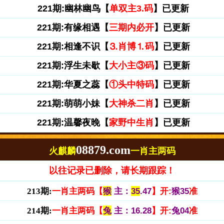
221期:幽林幽鸟【
单双主3.码
】已更新
221期:有缘相遇【
三期内必开
】已更新
221期:相逢不识【
⒊肖博⒈码
】已更新
221期:浮生未歇【
大小主③码
】已更新
221期:华夏之蕊【
①头中特码
】已更新
221期:萌萌小妹【
大神杀二肖
】已更新
221期:温馨夜晚【
家野中生肖
】已更新
08879.com
火麒麟
一肖主两码
以往记录已删除，请长期跟踪！
一肖主两码【
猴
主：
35
.47
】开:
猴35
准
213期:
一肖主两码【
兔
主：16.28
】开:
兔04
准
214期: