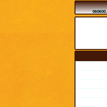
060600