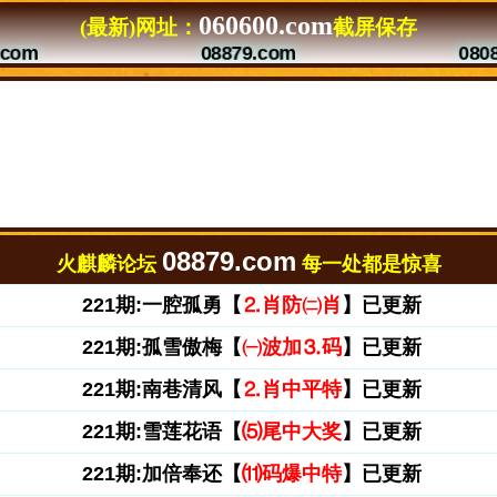
0606
00
.com
(最新)网址：
截屏保存
.com
08879.com
080
08879.com
火麒麟论坛
每一处都是惊喜
221期:一腔孤勇【
⒉肖防㈡肖
】已更新
221期:孤雪傲梅【
㈠波加⒊码
】已更新
221期:南巷清风【
⒉肖中平特
】已更新
221期:雪莲花语【
⑸尾中大奖
】已更新
221期:加倍奉还【
⑾码爆中特
】已更新