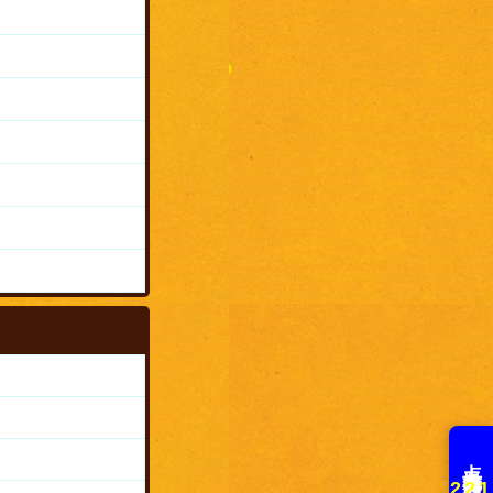
点击免费领取
221