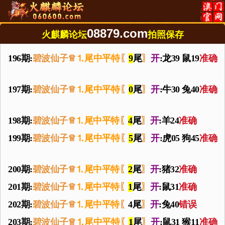
08879.com
火麒麟论坛
拍照保存
196期:
碧波仙子
♕
⒈尾中平特
〖
9
尾
〗
开
:龙39 鼠19
准确
197期:
碧波仙子
♕
⒈尾中平特
〖
0
尾
〗
开
:牛30 兔40
准确
198期:
碧波仙子
♕
⒈尾中平特
〖
4
尾
〗
开
:羊24
准确
199期:
碧波仙子
♕
⒈尾中平特
〖
5
尾
〗
开
:虎05 狗45
准确
200期:
碧波仙子
♕
⒈尾中平特
〖
2
尾
〗
开
:猪32
准确
201期:
碧波仙子
♕
⒈尾中平特
〖
1
尾
〗
开
:鼠31
准确
202期:
碧波仙子
♕
⒈尾中平特
〖
4尾
〗
开
:兔40
错误
203期:
碧波仙子
♕
⒈尾中平特
〖
1
尾
〗
开
:鼠31 猴11
准确