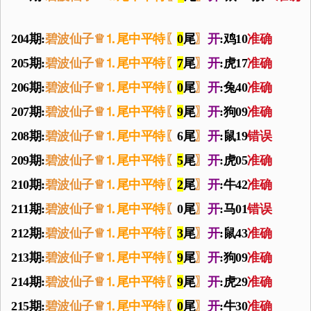
204期:
碧波仙子
♕
⒈尾中平特
〖
0
尾
〗
开
:鸡10
准确
205期:
碧波仙子
♕
⒈尾中平特
〖
7
尾
〗
开
:虎17
准确
206期:
碧波仙子
♕
⒈尾中平特
〖
0
尾
〗
开
:兔40
准确
207期:
碧波仙子
♕
⒈尾中平特
〖
9
尾
〗
开
:狗09
准确
208期:
碧波仙子
♕
⒈尾中平特
〖
6尾
〗
开
:鼠19
错误
209期:
碧波仙子
♕
⒈尾中平特
〖
5
尾
〗
开
:虎05
准确
210期:
碧波仙子
♕
⒈尾中平特
〖
2
尾
〗
开
:牛42
准确
211期:
碧波仙子
♕
⒈尾中平特
〖
0尾
〗
开
:马01
错误
212期:
碧波仙子
♕
⒈尾中平特
〖
3
尾
〗
开
:鼠43
准确
213期:
碧波仙子
♕
⒈尾中平特
〖
9
尾
〗
开
:狗09
准确
214期:
碧波仙子
♕
⒈尾中平特
〖
9
尾
〗
开
:虎29
准确
215期:
碧波仙子
♕
⒈尾中平特
〖
0
尾
〗
开
:牛30
准确