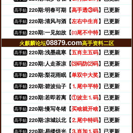
220期:明春可期【
高手透③码
】已更新
高手贴
220期:清风与酒【
左右中生肖
】已更新
高手贴
220期:一见如故【
㈢尾不中特
】已更新
高手贴
08879.com
火麒麟论坛
高手资料二区
220期:浅墨疏寒【
五肖主五码
】已更新
高手贴
220期:人走茶凉【
⑶码防⑵码
】已更新
高手贴
220期:梨花雨眠【
单双中大奖
】已更新
高手贴
220期:碧波仙子【
⒈尾中平特
】已更新
高手贴
220期:若即若离【
①波主⒈码
】已更新
高手贴
220期:慢写冬绪【
买啥就开啥
】已更新
高手贴
220期:凉城以北【
⒉尾中特码
】已更新
高手贴
220期:易缕烊光【
⒊肖加⒈码
】已更新
高手贴