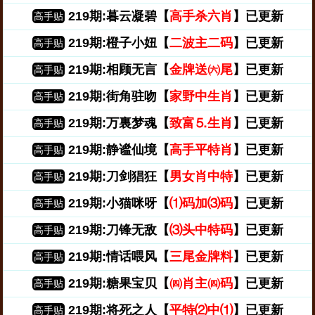
219期:暮云凝碧【
高手杀六肖
】已更新
高手贴
219期:橙子小妞【
二波主二码
】已更新
高手贴
219期:相顾无言【
金牌送㈥尾
】已更新
高手贴
219期:街角驻吻【
家野中生肖
】已更新
高手贴
219期:万裏梦魂【
致富⒌生肖
】已更新
高手贴
219期:静谧仙境【
高手平特肖
】已更新
高手贴
219期:刀剑猖狂【
男女肖中特
】已更新
高手贴
219期:小猫咪呀【
⑴码加⑶码
】已更新
高手贴
219期:刀锋无敌【
⑶头中特码
】已更新
高手贴
219期:情话喂风【
三尾金牌料
】已更新
高手贴
219期:糖果宝贝【
㈣肖主㈣码
】已更新
高手贴
219期:将死之人【
平特⑵中⑴
】已更新
高手贴