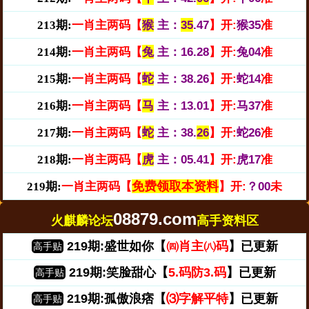
一肖主两码【
猴
主：
35
.47
】开:
猴35
准
213期:
一肖主两码【
兔
主：16.28
】开:
兔04
准
214期:
一肖主两码【
蛇
主：38.26
】开:
蛇14
准
215期:
一肖主两码【
马
主：13.01
】开:
马37
准
216期:
一肖主两码【
蛇
主：38.
26
】开:
蛇26
准
217期:
一肖主两码【
虎
主：05.41
】开:
虎17
准
218期:
一肖主两码【
免费领取本资料
】开:
？00
未
219期:
08879.com
火麒麟论坛
高手资料区
219期:盛世如你【
㈣肖主㈧码
】已更新
高手贴
219期:笑脸甜心【
5.码防3.码
】已更新
高手贴
219期:孤傲浪痞【
⑶字解平特
】已更新
高手贴