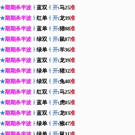
★
期期杀半波
ㅏ
蓝双
ㅓ
开
:马25
准
★
期期杀半波
ㅏ
红单
ㅓ
开
:龙39
准
★
期期杀半波
ㅏ
蓝单
ㅓ
开
:猪08
准
★
期期杀半波
ㅏ
绿双
ㅓ
开
:鼠07
准
★
期期杀半波
ㅏ
绿单
ㅓ
开
:羊36
准
★
期期杀半波
ㅏ
蓝双
ㅓ
开
:龙39
准
★
期期杀半波
ㅏ
绿单
ㅓ
开
:猪32
准
★
期期杀半波
ㅏ
绿双
ㅓ
开
:兔40
准
★
期期杀半波
ㅏ
红双
ㅓ
开
:马25
准
★
期期杀半波
ㅏ
蓝单
ㅓ
开
:虎05
准
★
期期杀半波
ㅏ
蓝双
ㅓ
开
:龙03
准
★
期期杀半波
ㅏ
绿单
ㅓ
开
:猴47
准
★
期期杀半波
ㅏ
绿单
ㅓ
开
:鼠31
准