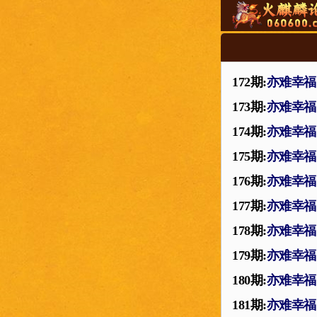
172期:
亦难幸福
173期:
亦难幸福
174期:
亦难幸福
175期:
亦难幸福
176期:
亦难幸福
177期:
亦难幸福
178期:
亦难幸福
179期:
亦难幸福
180期:
亦难幸福
181期:
亦难幸福