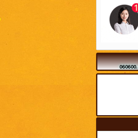
060600