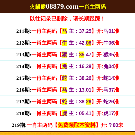
08879.com
火麒麟
一肖主两码
以往记录已删除，请长期跟踪！
一肖主两码【
马
主：37.25
】开:
马01
准
211期:
一肖主两码【
牛
主：42.
06
】开:
牛06
准
212期:
一肖主两码【
猴
主：
35
.47
】开:
猴35
准
213期:
一肖主两码【
兔
主：16.28
】开:
兔04
准
214期:
一肖主两码【
蛇
主：38.26
】开:
蛇14
准
215期:
一肖主两码【
马
主：13.01
】开:
马37
准
216期:
一肖主两码【
蛇
主：38.
26
】开:
蛇26
准
217期:
一肖主两码【
虎
主：05.41
】开:
虎17
准
218期:
一肖主两码【
免费领取本资料
】开:
？00
未
219期: