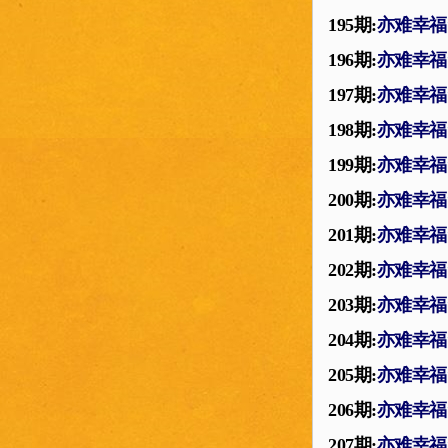
195期:
亦难幸福
196期:
亦难幸福
197期:
亦难幸福
198期:
亦难幸福
199期:
亦难幸福
200期:
亦难幸福
201期:
亦难幸福
202期:
亦难幸福
203期:
亦难幸福
204期:
亦难幸福
205期:
亦难幸福
206期:
亦难幸福
207期:
亦难幸福