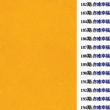
182期:
亦难幸福
183期:
亦难幸福
184期:
亦难幸福
185期:
亦难幸福
186期:
亦难幸福
187期:
亦难幸福
188期:
亦难幸福
189期:
亦难幸福
190期:
亦难幸福
191期:
亦难幸福
192期:
亦难幸福
193期:
亦难幸福
194期:
亦难幸福