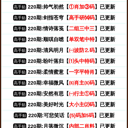
220期:帅气初然【
①肖加③码
】已更新
高手贴
220期:剑指苍穹【
高手研⒁码
】已更新
高手贴
220期:情诗落笺【
二组三中三
】已更新
高手贴
220期:顺唭自嘫【
单双笔中特
】已更新
高手贴
220期:清风明月【
㈠波防⒉码
】已更新
高手贴
220期:盼叶落归【
⑴头中特码
】已更新
高手贴
220期:柔情蜜意【
一字平特肖
】已更新
高手贴
220期:幸福微风【
㈤肖主㈤码
】已更新
高手贴
220期:安然有思【
㈠行主①码
】已更新
高手贴
220期:美好时光【
大小主⑵码
】已更新
高手贴
220期:可悲笑话【
(5)码加5码
】已更新
高手贴
220期:月落微沉【
内部二肖料
】已更新
高手贴