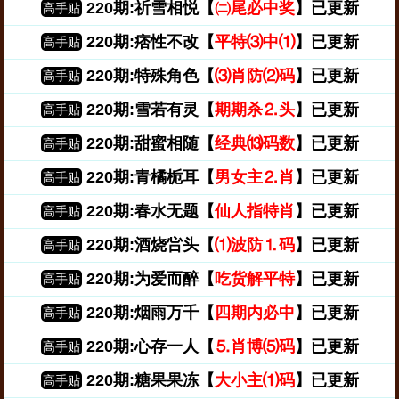
220期:祈雪相悦【
㈡尾必中奖
】已更新
高手贴
220期:痞性不改【
平特⑶中⑴
】已更新
高手贴
220期:特殊角色【
⑶肖防⑵码
】已更新
高手贴
220期:雪若有灵【
期期杀⒉头
】已更新
高手贴
220期:甜蜜相随【
经典⒀码数
】已更新
高手贴
220期:青橘栀耳【
男女主⒉肖
】已更新
高手贴
220期:春水无题【
仙人指特肖
】已更新
高手贴
220期:酒烧吢头【
⑴波防⒈码
】已更新
高手贴
220期:为爱而醉【
吃货解平特
】已更新
高手贴
220期:烟雨万千【
四期内必中
】已更新
高手贴
220期:心存一人【
⒌肖博⑸码
】已更新
高手贴
220期:糖果果冻【
大小主⑴码
】已更新
高手贴