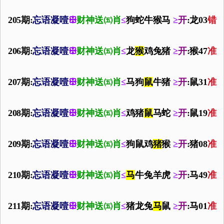
205期:
忘语凝噎
ꕥ
财神送㈤肖
≤
狗蛇牛猴马
≥
开
:龙03
错
206期:
忘语凝噎
ꕥ
财神送㈤肖
≤
龙
猴
鸡兔猪
≥
开
:猴47
准
207期:
忘语凝噎
ꕥ
财神送㈤肖
≤
马狗
鼠
牛猪
≥
开
:鼠31
准
208期:
忘语凝噎
ꕥ
财神送㈤肖
≤
鸡猪
鼠
马蛇
≥
开
:鼠19
准
209期:
忘语凝噎
ꕥ
财神送㈤肖
≤
狗鼠鸡
猪
猴
≥
开
:猪08
准
210期:
忘语凝噎
ꕥ
财神送㈤肖
≤
马
牛兔羊虎
≥
开
:马49
准
211期:
忘语凝噎
ꕥ
财神送㈤肖
≤
猪龙兔
马
鼠
≥
开
:马01
准