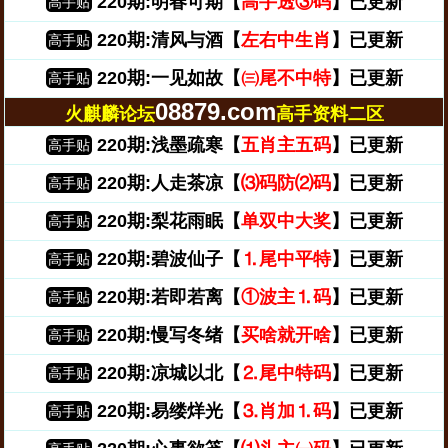
220期:明春可期【
高手透③码
】已更新
高手贴
220期:清风与酒【
左右中生肖
】已更新
高手贴
220期:一见如故【
㈢尾不中特
】已更新
高手贴
08879.com
火麒麟论坛
高手资料二区
220期:浅墨疏寒【
五肖主五码
】已更新
高手贴
220期:人走茶凉【
⑶码防⑵码
】已更新
高手贴
220期:梨花雨眠【
单双中大奖
】已更新
高手贴
220期:碧波仙子【
⒈尾中平特
】已更新
高手贴
220期:若即若离【
①波主⒈码
】已更新
高手贴
220期:慢写冬绪【
买啥就开啥
】已更新
高手贴
220期:凉城以北【
⒉尾中特码
】已更新
高手贴
220期:易缕烊光【
⒊肖加⒈码
】已更新
高手贴