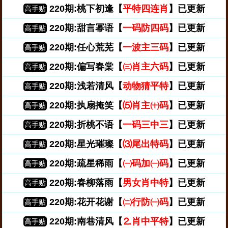
220期:桃下初逢【
平特四连肖
】已更新
高手贴
220期:甜言幂语【
一码防四码
】已更新
高手贴
220期:任心荒芜【
一波主三码
】已更新
高手贴
220期:偏写春棠【
㈢肖主六码
】已更新
高手贴
220期:浅若清风【
动物猜平特
】已更新
高手贴
220期:执扇掩笑【
⑸肖主㈩码
】已更新
高手贴
220期:折桃不语【
一码三中三
】已更新
高手贴
220期:星光璀璨【
⑶尾出特码
】已更新
高手贴
220期:疏星稀雨【
㈠码加㈠码
】已更新
高手贴
220期:春柳落雨【
男女肖中特
】已更新
高手贴
220期:花开花谢【
㈡行防㈠码
】已更新
高手贴
220期:南巷清风【
⒉肖中平特
】已更新
高手贴