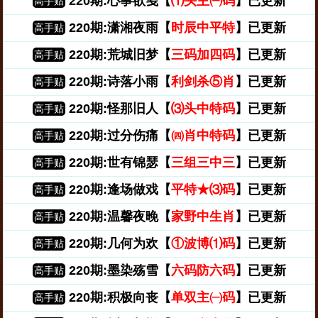
220期:心事欲笺【
⑴头主㈠码
】已更新
高手贴
220期:潇湘夜雨【
时辰中平特
】已更新
高手贴
220期:荒城旧梦【
三码加四码
】已更新
高手贴
220期:诗落小雨【
利剑杀⑤肖
】已更新
高手贴
220期:怪那旧人【
⑶头中特码
】已更新
高手贴
220期:过分伤痛【
㈣肖中特码
】已更新
高手贴
220期:世有锦瑟【
三组三中三
】已更新
高手贴
220期:逢场做戏【
平特★⑶码
】已更新
高手贴
220期:温馨夜晚【
家野中生肖
】已更新
高手贴
220期:几何为欢【
①波博⑴码
】已更新
高手贴
220期:墨染殇雪【
六码防六码
】已更新
高手贴
220期:积极向丧【
单双主㈠码
】已更新
高手贴