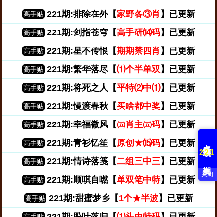
221期:排除在外【
家野各③肖
】已更新
高手贴
221期:剑指苍穹【
高手研⒁码
】已更新
高手贴
221期:星不传恨【
期期禁四肖
】已更新
高手贴
221期:繁华落尽【
⑴个半单双
】已更新
高手贴
221期:将死之人【
平特⑵中⑴
】已更新
高手贴
221期:慢渡春秋【
买啥都中奖
】已更新
高手贴
221期:幸福微风【
㈤肖主㈤码
】已更新
高手贴
221期:青衫忆笙【
原创★⒂码
】已更新
点击免费领取
高手贴
221
221期:情诗落笺【
二组三中三
】已更新
高手贴
期资料
关闭
221期:顺唭自嘫【
单双笔中特
】已更新
高手贴
221期:甜蜜梦乡【
1个★半波
】已更新
高手贴
221期:盼叶落归【
⑴头中特码
】已更新
高手贴