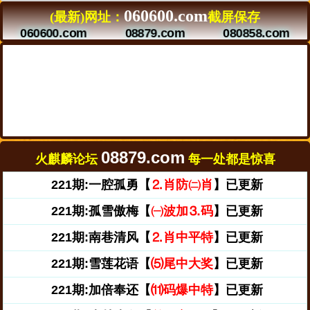
0606
00
.com
(最新)网址：
截屏保存
060600.com
08879.com
080858.com
08879.com
火麒麟论坛
每一处都是惊喜
221期:一腔孤勇【
⒉肖防㈡肖
】已更新
221期:孤雪傲梅【
㈠波加⒊码
】已更新
221期:南巷清风【
⒉肖中平特
】已更新
221期:雪莲花语【
⑸尾中大奖
】已更新
221期:加倍奉还【
⑾码爆中特
】已更新